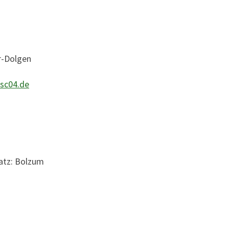
r-Dolgen
sc04.de
atz: Bolzum