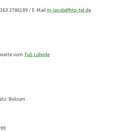
0163 2786189 / E-Mail
m-jacob@htp-tel.de
ebseite vom
TuS Lühnde
atz: Bolzum
199